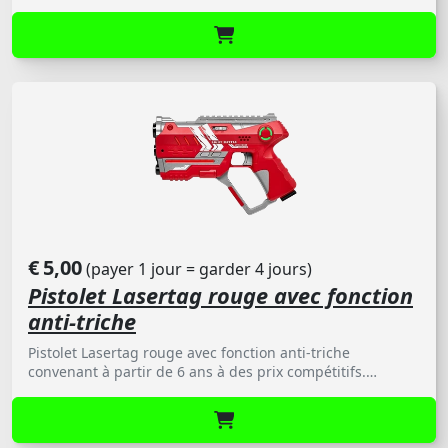
ervaring die dichtbij professioneel lasergamen komt.
Deze lasergun is uitgerust met een geavanceerde Anti-
Cheat functie, waardoor valsspelen volledig uitgesloten
is. Dankzij de vele andere innovatieve functies zet de
StarShooter nieuwe standaarden voor interactief
entertainment. Beschikbaar met vest.
€
5,00
(payer 1 jour = garder 4 jours)
Pistolet Lasertag rouge avec fonction
anti-triche
Pistolet Lasertag rouge avec fonction anti-triche
convenant à partir de 6 ans à des prix compétitifs.
Disponible à l'unité.