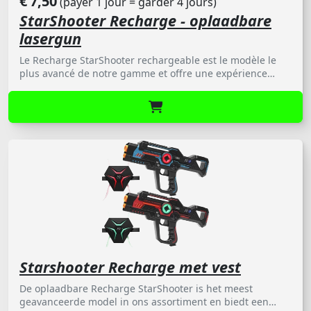
€
7,50
(payer 1 jour = garder 4 jours)
StarShooter Recharge - oplaadbare
lasergun
Le Recharge StarShooter rechargeable est le modèle le
plus avancé de notre gamme et offre une expérience
proche du laser game professionnel. Ce pistolet laser est
équipé d'une fonction Anti-Triche avancée, éliminant
totalement la possibilité de tricher. Grâce à de
nombreuses autres fonctionnalités innovantes, le
StarShooter établit de nouvelles normes pour le
divertissement interactif
Starshooter Recharge met vest
De oplaadbare Recharge StarShooter is het meest
geavanceerde model in ons assortiment en biedt een