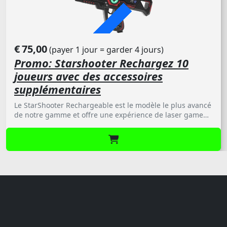
PROMO
€
75,00
(payer 1 jour = garder 4 jours)
Promo: Starshooter Rechargez 10
joueurs avec des accessoires
supplémentaires
Le StarShooter Rechargeable est le modèle le plus avancé
de notre gamme et offre une expérience de laser game
proche du niveau professionnel. Grâce à sa fonction Anti-
Cheat intégrée, toute tricherie est impossible,
garantissant des parties justes et palpitantes. Avec de
nombreuses fonctionnalités innovantes, le StarShooter
établit une nouvelle norme en matière de divertissement
interactif.