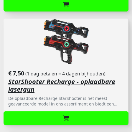
€
7,50
(1 dag betalen = 4 dagen bijhouden)
StarShooter Recharge - oplaadbare
lasergun
De oplaadbare Recharge StarShooter is het meest
geavanceerde model in ons assortiment en biedt een
ervaring die dichtbij professioneel lasergamen komt.
Deze lasergun is uitgerust met een geavanceerde Anti-
Cheat functie, waardoor valsspelen volledig uitgesloten
is. Dankzij de vele andere innovatieve functies zet de
StarShooter nieuwe standaarden voor interactief