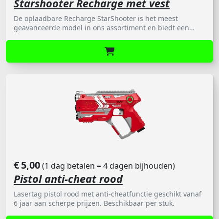
Starshooter Recharge met vest
De oplaadbare Recharge StarShooter is het meest
geavanceerde model in ons assortiment en biedt een
ervaring die dichtbij professioneel lasergamen komt.
Deze lasergun is uitgerust met een geavanceerde Anti-
Cheat functie, waardoor valsspelen volledig uitgesloten is
en vest.
€
5,00
(1 dag betalen = 4 dagen bijhouden)
Pistol anti-cheat rood
Lasertag pistol rood met anti-cheatfunctie geschikt vanaf
6 jaar aan scherpe prijzen. Beschikbaar per stuk.