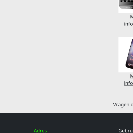
inf
inf
Vragen o
Adres
Gebru