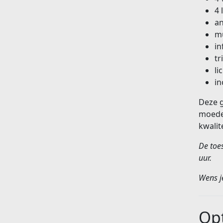
4 
an
mu
in
tr
li
in
Deze g
moeder
kwalit
De toe
uur.
Wens je
Opt