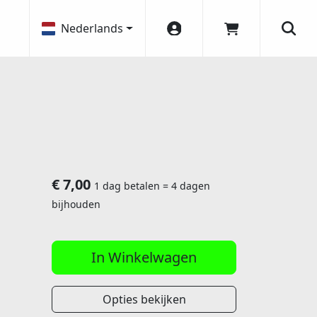
Nederlands
Account
Winkelwagen
Zoek
€
7,00
1 dag betalen = 4 dagen
bijhouden
In Winkelwagen
Opties bekijken