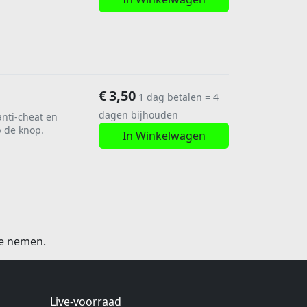
€
3,50
1 dag betalen = 4
dagen bijhouden
anti-cheat en
p de knop.
In Winkelwagen
te nemen.
Live-voorraad