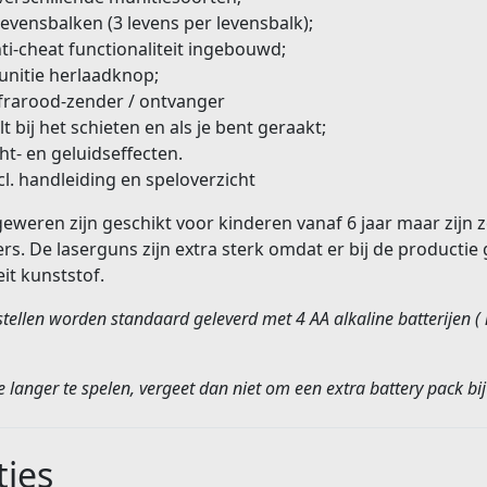
levensbalken (3 levens per levensbalk);
ti-cheat functionaliteit ingebouwd;
nitie herlaadknop;
frarood-zender / ontvanger
ilt bij het schieten en als je bent geraakt;
cht- en geluidseffecten.
cl. handleiding en speloverzicht
eweren zijn geschikt voor kinderen vanaf 6 jaar maar zijn 
s. De laserguns zijn extra sterk omdat er bij de producti
eit kunststof.
stellen worden standaard geleverd met 4 AA alkaline batterijen (
 langer te spelen, vergeet dan niet om een extra battery pack bij 
ies