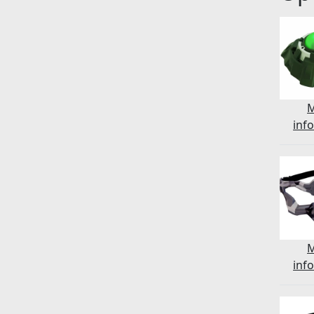
inf
inf