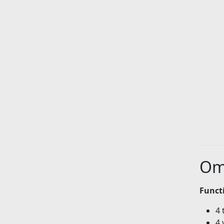
Om
Functi
4 
4 