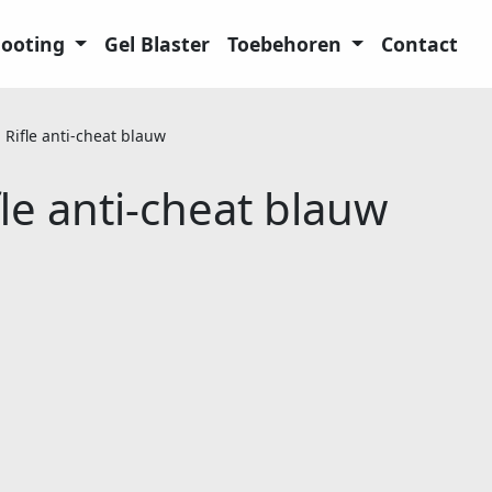
hooting
Gel Blaster
Toebehoren
Contact
Rifle anti-cheat blauw
fle anti-cheat blauw