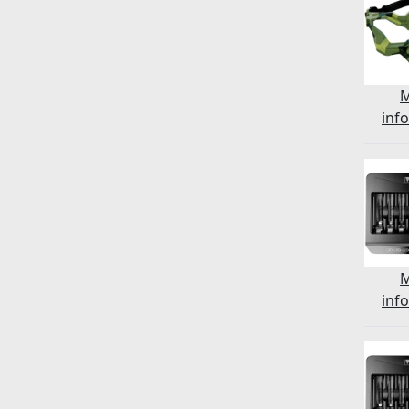
inf
inf