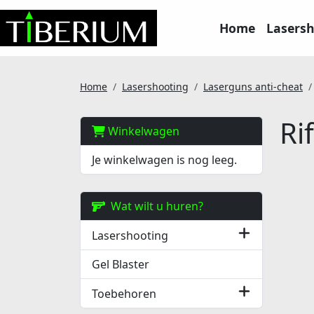
Home
Lasers
Home
Lasershooting
Laserguns anti-cheat
Ri
Winkelwagen
Je winkelwagen is nog leeg.
Wat wilt u huren?
Lasershooting
Gel Blaster
Toebehoren